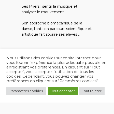
Ses Piliers : sentir la musique et
analyser le mouvement.
Son approche biomécanique de la
danse, liant son parcours scientifique et
artistique fait sourire ses élèves ...
Nous utilisons des cookies sur ce site internet pour
vous fournir l'expérience la plus adéquate possible en
enregistrant vos préférences. En cliquant sur "Tout
accepter", vous acceptez l'utilisation de tous les
cookies. Cependant, vous pouvez changer vos
préférences en cliquant sur "Paramètres cookies".
Cours de danse
Conflans-Sainte-Honorine
Paramètres cookies
Tout accepter
Tout rejeter
Copyright 2025 Académie de Danse de Conflans -
Mentions légales
Atypiquement créé par
Bibidee Studio
, avec cœur mais surtout avec un écran