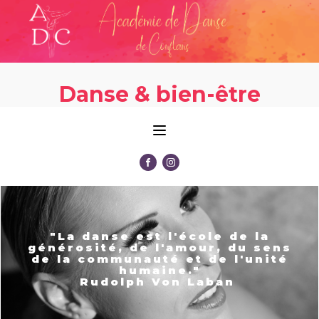
Danse & bien-être
"La danse est l'école de la
générosité, de l'amour, du sens
de la communauté et de l'unité
humaine."
Rudolph Von Laban