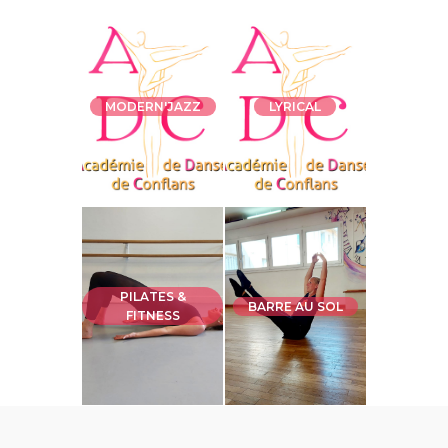
MODERN'JAZZ
LYRICAL
PILATES &
BARRE AU SOL
FITNESS