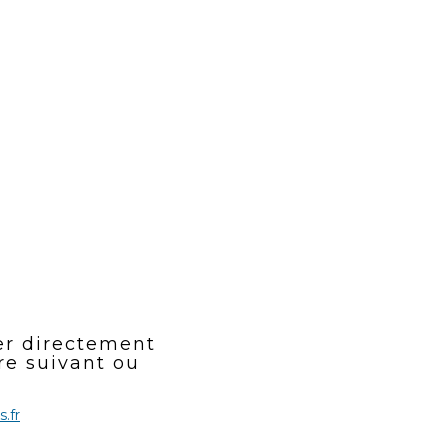
er directement
re suivant ou
.fr